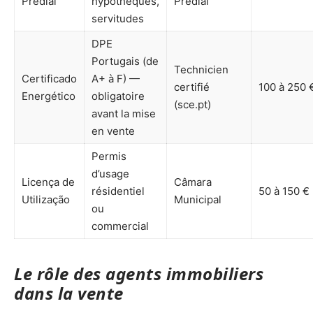
Predial
hypothèques,
Predial
servitudes
DPE
Portugais (de
Technicien
Certificado
A+ à F) —
certifié
100 à 250 
Energético
obligatoire
(sce.pt)
avant la mise
en vente
Permis
d’usage
Licença de
Câmara
résidentiel
50 à 150 €
Utilização
Municipal
ou
commercial
Le rôle des agents immobiliers
dans la vente