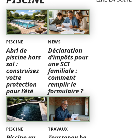
PISCINE
NEWS
Abri de
Déclaration
piscine hors
d’impôts pour
sol :
une SCI
construisez
familiale :
votre
comment
protection
remplir le
pour l’été
formulaire ?
PISCINE
TRAVAUX
Piscine au
Tousrenov.be