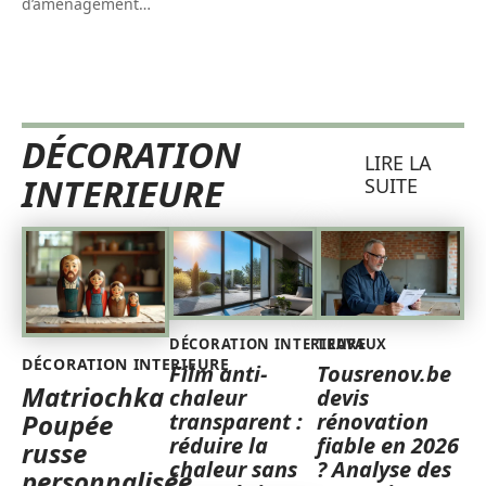
d’aménagement
…
DÉCORATION
LIRE LA
INTERIEURE
SUITE
DÉCORATION INTERIEURE
TRAVAUX
DÉCORATION INTERIEURE
Film anti-
Tousrenov.be
Matriochka
chaleur
devis
transparent :
rénovation
Poupée
réduire la
fiable en 2026
russe
chaleur sans
? Analyse des
personnalisée