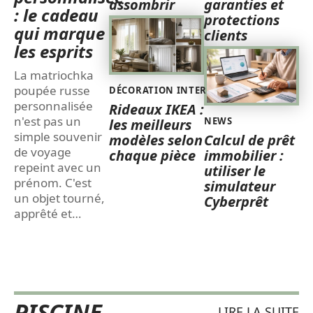
assombrir
garanties et
: le cadeau
protections
qui marque
clients
les esprits
La matriochka
poupée russe
DÉCORATION INTERIEURE
personnalisée
Rideaux IKEA :
n'est pas un
NEWS
les meilleurs
simple souvenir
modèles selon
Calcul de prêt
de voyage
chaque pièce
immobilier :
repeint avec un
utiliser le
prénom. C'est
simulateur
un objet tourné,
Cyberprêt
apprêté et
…
PISCINE
LIRE LA SUITE