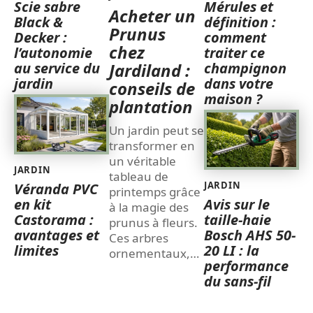
Scie sabre
Mérules et
Acheter un
Black &
définition :
Prunus
Decker :
comment
chez
l’autonomie
traiter ce
au service du
champignon
Jardiland :
jardin
dans votre
conseils de
maison ?
plantation
Un jardin peut se
transformer en
un véritable
JARDIN
tableau de
JARDIN
Véranda PVC
printemps grâce
en kit
Avis sur le
à la magie des
Castorama :
taille-haie
prunus à fleurs.
avantages et
Bosch AHS 50-
Ces arbres
limites
20 LI : la
ornementaux,
…
performance
du sans-fil