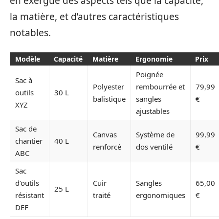
en exergue des aspects tels que la capacité,
la matière, et d’autres caractéristiques
notables.
Modèle
Capacité
Matière
Ergonomie
Prix
Poignée
Sac à
Polyester
rembourrée et
79,99
outils
30 L
balistique
sangles
€
XYZ
ajustables
Sac de
Canvas
Système de
99,99
chantier
40 L
renforcé
dos ventilé
€
ABC
Sac
d’outils
Cuir
Sangles
65,00
25 L
résistant
traité
ergonomiques
€
DEF