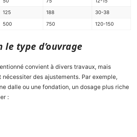
50
75
12-15
125
188
30-38
500
750
120-150
 le type d’ouvrage
tionné convient à divers travaux, mais
nt nécessiter des ajustements. Par exemple,
une dalle ou une fondation, un dosage plus riche
er :