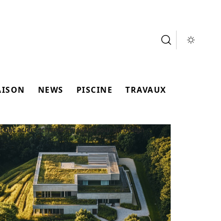
AISON
NEWS
PISCINE
TRAVAUX
at bac acier : schéma innovant pour un design