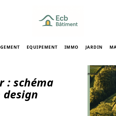
GEMENT
EQUIPEMENT
IMMO
JARDIN
M
Toit pl
moderne
er : schéma
 design